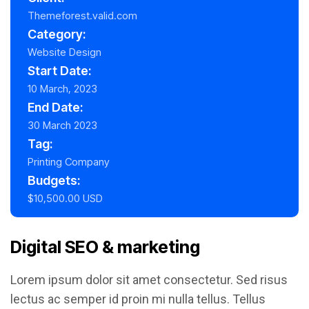
Themeforest.valid.com
Category:
Website Design
Start Date:
10 March, 2023
End Date:
30 March 2023
Tag:
Printing Company
Budgets:
$10,500.00 USD
Digital SEO & marketing
Lorem ipsum dolor sit amet consectetur. Sed risus
lectus ac semper id proin mi nulla tellus. Tellus