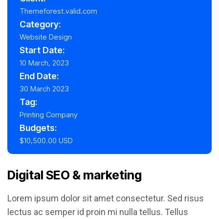
Themeforest.valid.com
Category:
Website Design
Start Date:
10 March, 2023
End Date:
30 March 2023
Tag:
Printing Company
Budgets:
$10,500.00 USD
Digital SEO & marketing
Lorem ipsum dolor sit amet consectetur. Sed risus
lectus ac semper id proin mi nulla tellus. Tellus