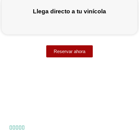
Llega directo a tu vinícola
Reservar ahora
Lo que dicen nuestros viajeros
“Reservamos un viaje redondo desde Tijuana al