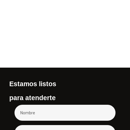
“Hice la compra en línea y en menos de 5
minutos tenía mi confirmación. El recorrido fue
muy agradable y nuestro chofer nos dio
recomendaciones increíbles del Valle.
Recomendadísimos.”
Carolina M.
Estamos listos
para atenderte